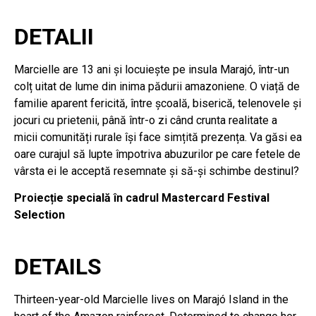
DETALII
Marcielle are 13 ani și locuiește pe insula Marajó, într-un
colț uitat de lume din inima pădurii amazoniene. O viață de
familie aparent fericită, între școală, biserică, telenovele și
jocuri cu prietenii, până într-o zi când crunta realitate a
micii comunități rurale își face simțită prezența. Va găsi ea
oare curajul să lupte împotriva abuzurilor pe care fetele de
vârsta ei le acceptă resemnate și să-și schimbe destinul?
Proiecție specială în cadrul Mastercard Festival
Selection
DETAILS
Thirteen-year-old Marcielle lives on Marajó Island in the