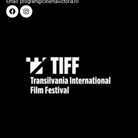
Email: program@cinemavictoria.ro