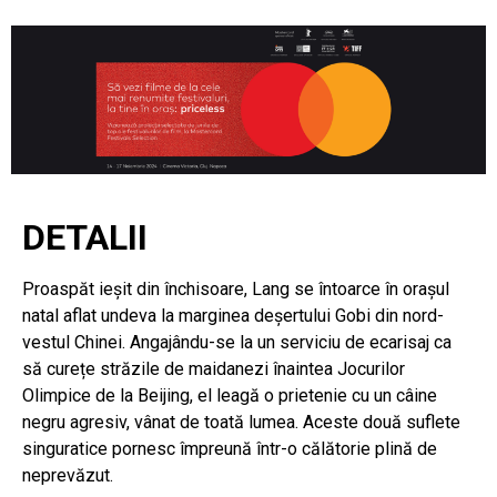
DETALII
Proaspăt ieșit din închisoare, Lang se întoarce în orașul
natal aflat undeva la marginea deșertului Gobi din nord-
vestul Chinei. Angajându-se la un serviciu de ecarisaj ca
să curețe străzile de maidanezi înaintea Jocurilor
Olimpice de la Beijing, el leagă o prietenie cu un câine
negru agresiv, vânat de toată lumea. Aceste două suflete
singuratice pornesc împreună într-o călătorie plină de
neprevăzut.